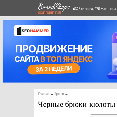
6326 отзыва,
275 магазина
Главная
→
Брюки
→
Черные брюки-кюлоты