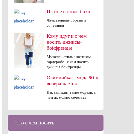
Платье в стиле бохо
Женственные образы и
сочетания
Кому идут и с чем
носить джинсы-
бойфренды
Мужской стиль в женском
гардеробе - с чем носить
джинсы-бойфренды
Олимпийка – мода 90-х
возвращается
Как выглядят такие модели, с
чем их можно сочетать
Что с чем носить