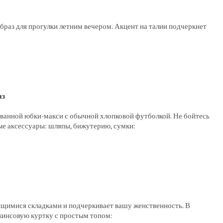
 образ для прогулки летним вечером. Акцент на талии подчеркнет
аз
ванной юбки-макси с обычной хлопковой футболкой. Не бойтесь
ые аксессуары: шляпы, бижутерию, сумки:
ящимися складками и подчеркивает вашу женственность. В
джинсовую куртку с простым топом: