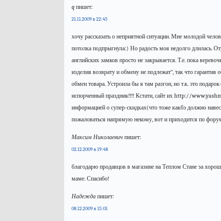
q
пишет:
21.11.2009 в 22:45
хочу рассказать о неприятной ситуации. Мне молодой челове
потолка подпрыгнула:) Но радость моя недолго длилась. Отр
английских замков просто не закрывается. Т.е. пока верев
изделия возврату и обмену не подлежат”, так что гарантия 
обмен товара. Устроила бы я там разгон, но т.к. это подар
испорченный праздник!!!! Кстати, сайт их http://www.yash
информацией о супер-скидках(что тоже какбэ должно навест
пожаловаться напрямую некому, вот и приходится по фору
Максим Николаевич
пишет:
02.12.2009 в 19:48
благодарю продавцов в магазине на Теплом Стане за хорош
маме. Спасибо!
Надежда
пишет:
08.12.2009 в 15:01