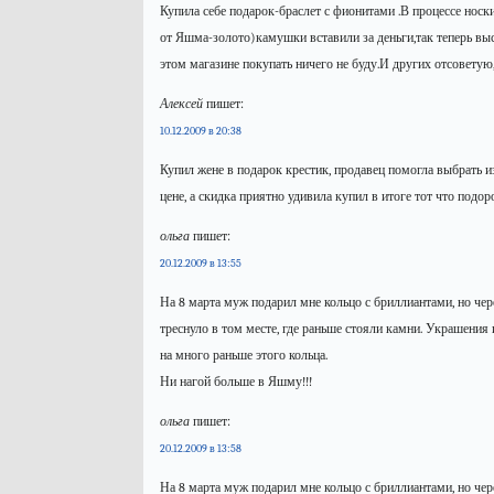
Купила себе подарок-браслет с фионитами .В процессе носк
от Яшма-золото)камушки вставили за деньги,так теперь вы
этом магазине покупать ничего не буду.И других отсоветую,нес
Алексей
пишет:
10.12.2009 в 20:38
Купил жене в подарок крестик, продавец помогла выбрать 
цене, а скидка приятно удивила купил в итоге тот что подо
ольга
пишет:
20.12.2009 в 13:55
На 8 марта муж подарил мне кольцо с бриллиантами, но чер
треснуло в том месте, где раньше стояли камни. Украшения 
на много раньше этого кольца.
Ни нагой больше в Яшму!!!
ольга
пишет:
20.12.2009 в 13:58
На 8 марта муж подарил мне кольцо с бриллиантами, но чер