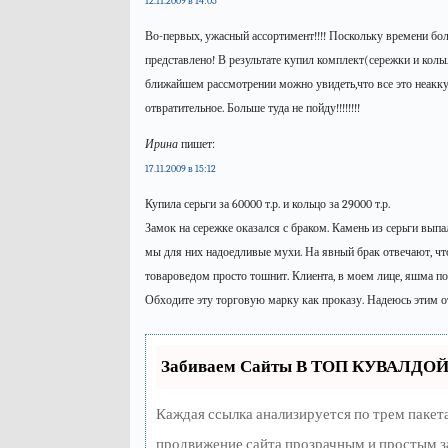
12.11.2009 в 14:05
Во-первых, ужасный ассортимент!!!! Поскольку времени бол
представлено! В результате купил комплект(сережки и коль
ближайшем рассмотрении можно увидеть,что все это неаккур
отвратительное. Больше туда не пойду!!!!!!!!
Ирина
пишет:
17.11.2009 в 15:12
Купила серьги за 60000 т.р. и кольцо за 29000 т.р.
Замок на сережке оказался с браком. Камень из серьги вып
мы для них надоедливые мухи. На явный брак отвечают, что
товароведом просто тошнит. Клиента, в моем лице, яшма по
Обходите эту торговую марку как проказу. Надеюсь этим 
Забиваем Сайты В ТОП КУВАЛДОЙ 
Каждая ссылка анализируется по трем пакет
продвижение сайта прозрачным и простым за