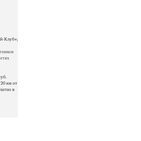
й-Клуб»;
тников
сетях
руб.
 20 км от
латно в