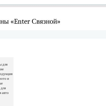
ны «Enter Связной»
ы для
кие
родукция
фото и
ые
 для
я авто