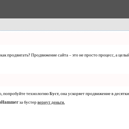
е, как продвигать? Продвижение сайта – это не просто процесс, а це
но, попробуйте технологию
Буст
, она ускоряет продвижение в десятки
oHammer
за бустер
вернут деньги.